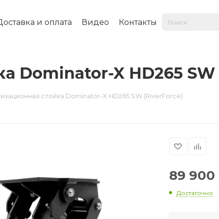
Доставка и оплата
Видео
Контакты
а Dominator-X HD265 SW (
изационная стойка Dominator-X HD265 SW (RiverForce)
89 900
Достаточно