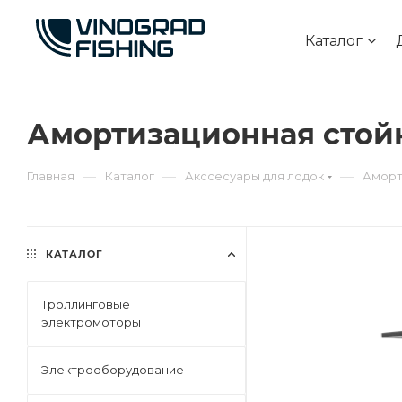
Каталог
Амортизационная стойк
—
—
—
Главная
Каталог
Акссесуары для лодок
Аморт
КАТАЛОГ
Троллинговые
электромоторы
Электрооборудование