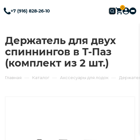
0
+7 (916) 828-26-10
Держатель для двух
спиннингов в Т-Паз
(комплект из 2 шт.)
—
—
—
Главная
Каталог
Акссесуары для лодок
Держатель