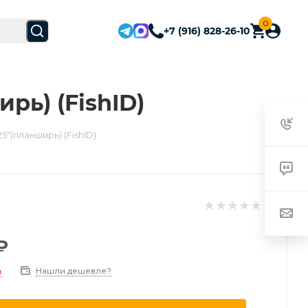
0
+7 (916) 828-26-10
рь) (FishID)
"(планширь) (FishID)
₽
Нашли дешевле?
и