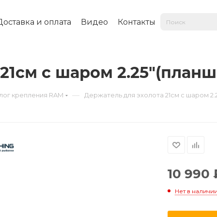
Доставка и оплата
Видео
Контакты
21см с шаром 2.25"(планши
—
лог крепления RAM
Держатель для эхолота 21см с шаром 2.25
10 990
Нет в наличи