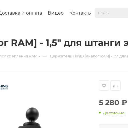
Доставка и оплата
Видео
Контакты
ог RAM] - 1,5" для штанги
—
лог крепления RAM
Держатель FishID [аналог RAM] - 1,5" д
5 280
₽
Достаточно