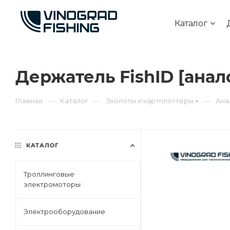
Каталог
Держатель FishID [анал
—
—
—
Главная
Каталог
Эхолоты и картплоттеры
Ана
КАТАЛОГ
Троллинговые
электромоторы
Электрооборудование