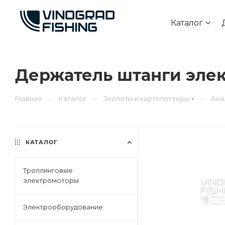
Каталог
Держатель штанги эле
—
—
—
Главная
Каталог
Эхолоты и картплоттеры
Ана
КАТАЛОГ
Троллинговые
электромоторы
Электрооборудование