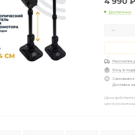
4 990
Достаточно
Рассчитать 
Хочу в под
Самовывоз 
Доставка за
Цена действите
цен в розничны