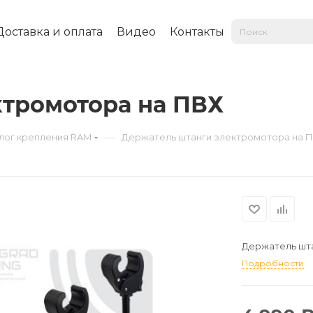
Доставка и оплата
Видео
Контакты
ктромотора на ПВХ
—
лог крепления RAM
Держатель штанги электромотора на 
Держатель шта
Подробности