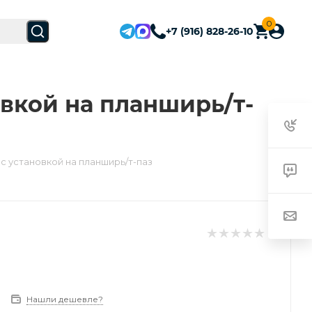
0
+7 (916) 828-26-10
новкой на планширь/т-
" с установкой на планширь/т-паз
Нашли дешевле?