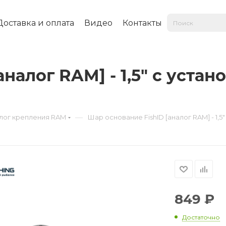
Доставка и оплата
Видео
Контакты
налог RAM] - 1,5" с уста
—
лог крепления RAM
Шар основание FishID [аналог RAM] - 1,5
849
₽
Достаточно