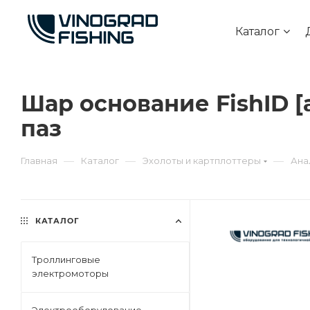
Каталог
Шар основание FishID [а
паз
—
—
—
Главная
Каталог
Эхолоты и картплоттеры
Ана
КАТАЛОГ
Троллинговые
электромоторы