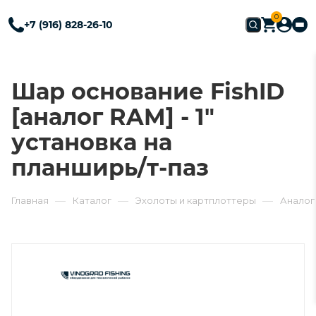
0
+7 (916) 828-26-10
Шар основание FishID
[аналог RAM] - 1"
установка на
планширь/т-паз
—
—
—
Главная
Каталог
Эхолоты и картплоттеры
Аналог