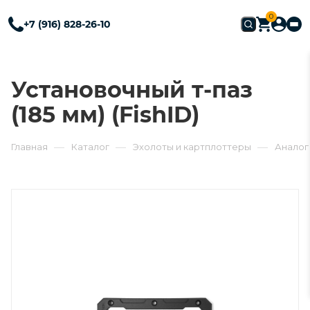
0
+7 (916) 828-26-10
Установочный т-паз
(185 мм) (FishID)
—
—
—
Главная
Каталог
Эхолоты и картплоттеры
Аналог