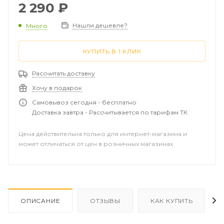
происходит процесс пескоструя датчика, что в
2 290
₽
последствии приведет к плохому качеству
изображения на эхолоте картплоттере. Чтобы этого
Нашли дешевле?
Много
избежать, мы рекомендуем использовать чехлы
Riverforce.Чехол очень прост в использовании, легко
КУПИТЬ В 1 КЛИК
одевается и быстро снимается. Во время
транспортировки моторного судна чехол не
Рассчитать доставку
потеряется и не слетит с датчика, так как имеет
Хочу в подарок
надежную фиксацию.
Самовывоз сегодня - бесплатно
Доставка завтра - Рассчитывается по тарифам ТК
Цена действительна только для интернет-магазина и
может отличаться от цен в розничных магазинах
ОПИСАНИЕ
ОТЗЫВЫ
КАК КУПИТЬ