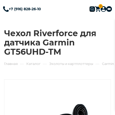
0
+7 (916) 828-26-10
Чехол Riverforce для
датчика Garmin
GT56UHD-TM
—
—
—
Главная
Каталог
Эхолоты и картплоттеры
Garmin