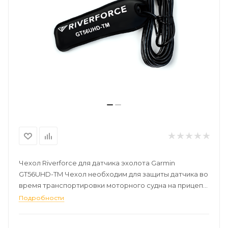
Чехол Riverforce для датчика эхолота Garmin
GT56UHD-TM Чехол необходим для защиты датчика во
время транспортировки моторного судна на прицепе
от летящих камней, грязи, пыли и песка. Изделие
Подробности
изготовлено из неопрена с двухсторонней тканью
шириной 3 мм. При транспортировке вашей лодки