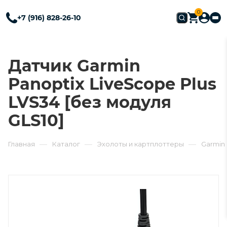
0
+7 (916) 828-26-10
Датчик Garmin
Panoptix LiveScope Plus
LVS34 [без модуля
GLS10]
—
—
—
Главная
Каталог
Эхолоты и картплоттеры
Garmin