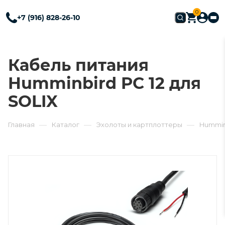
0
+7 (916) 828-26-10
Кабель питания
Humminbird PC 12 для
SOLIX
—
—
—
Главная
Каталог
Эхолоты и картплоттеры
Hummin