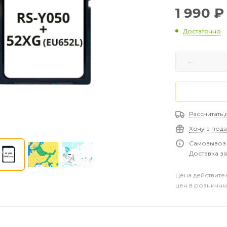
1 990
₽
Достаточно
Рассчитать 
Хочу в под
Самовывоз 
Доставка за
Цена действите
цен в розничны