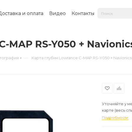
Доставка и оплата
Видео
Контакты
С-MAP RS-Y050 + Navionic
—
тография
Карта глубин Lowrance С-MAP RS-Y050 + Navionics
Уточняйте у м
карте (весь сп
Подробности