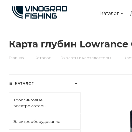
Каталог
Карта глубин Lowrance 
—
—
—
Главная
Каталог
Эхолоты и картплоттеры
Кар
КАТАЛОГ
Троллинговые
электромоторы
Электрооборудование