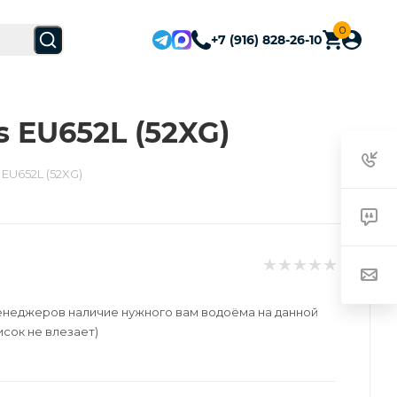
0
+7 (916) 828-26-10
s EU652L (52XG)
 EU652L (52XG)
енеджеров наличие нужного вам водоёма на данной
исок не влезает)