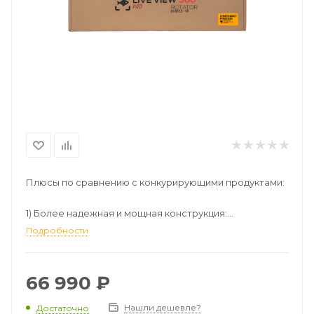
Плюсы по сравнению с конкурирующими продуктами:
1) Более надежная и мощная конструкция:
Подробности
- надежно работает электронная составляющая
- не прокручивается штанга относительно ручки
66 990
₽
- более мощный фрикционный механизм - удерживает
Нашли дешевле?
Достаточно