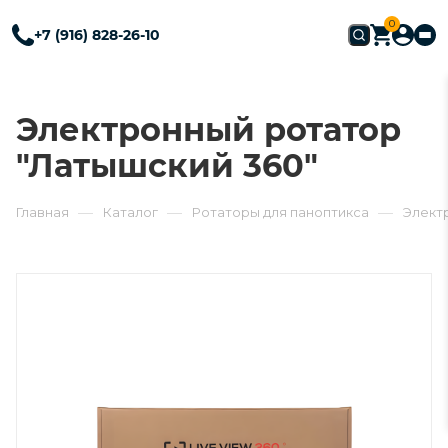
0
+7 (916) 828-26-10
Электронный ротатор
"Латышский 360"
—
—
—
Главная
Каталог
Ротаторы для паноптикса
Элект