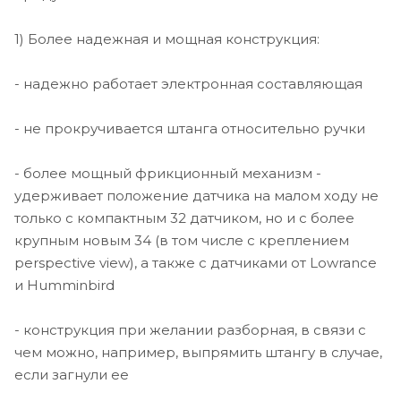
нажатии (проще удерживать рыбу в луче)
1) Более надежная и мощная конструкция:
- не несет на себе элементов управления, которые
можно повредить, случайно наступив (все убрано на
сам блок)
- надежно работает электронная составляющая
- срабатывает без задержки
- не прокручивается штанга относительно ручки
- не требует зарядки
- более мощный фрикционный механизм -
удерживает положение датчика на малом ходу не
- не плавится на солнце
только с компактным 32 датчиком, но и с более
крупным новым 34 (в том числе с креплением
perspective view), а также с датчиками от Lowrance
и Humminbird
- конструкция при желании разборная, в связи с
чем можно, например, выпрямить штангу в случае,
если загнули ее