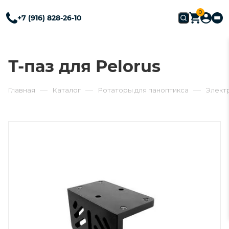
0
+7 (916) 828-26-10
Т-паз для Pelorus
—
—
—
Главная
Каталог
Ротаторы для паноптикса
Элект