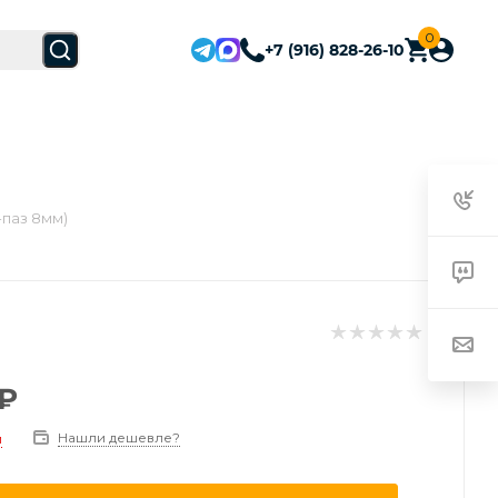
0
+7 (916) 828-26-10
-паз 8мм)
₽
Нашли дешевле?
и