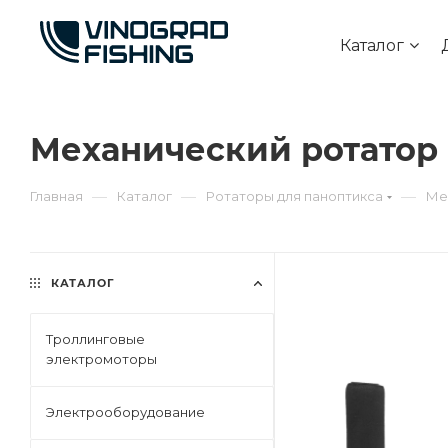
Каталог
Механический ротатор B
—
—
—
Главная
Каталог
Ротаторы для паноптикса
Ме
КАТАЛОГ
Троллинговые
электромоторы
Электрооборудование