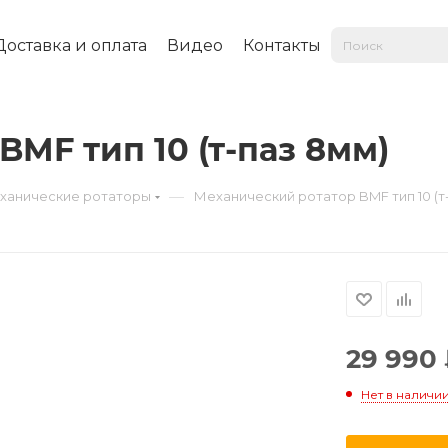
Доставка и оплата
Видео
Контакты
MF тип 10 (т-паз 8мм)
—
ханические ротаторы
Механический ротатор BMF тип 10 (т
29 990
Нет в наличи