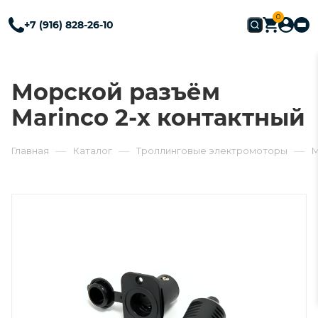
0
+7 (916) 828-26-10
Морской разъём
Marinco 2-х контактный
—
—
—
Главная
Каталог
Троллинговые электромоторы
M