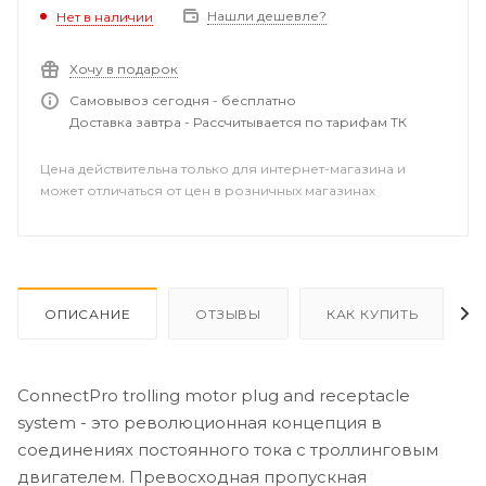
розетку с пружинным зажимным соединением,
Нашли дешевле?
Нет в наличии
которое обеспечивает безопасный электрический
контакт.
Хочу в подарок
Самовывоз сегодня - бесплатно
Доставка завтра - Рассчитывается по тарифам ТК
Цена действительна только для интернет-магазина и
может отличаться от цен в розничных магазинах
ОПИСАНИЕ
ОТЗЫВЫ
КАК КУПИТЬ
ConnectPro trolling motor plug and receptacle
system - это революционная концепция в
соединениях постоянного тока с троллинговым
двигателем. Превосходная пропускная