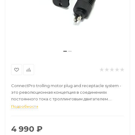
ConnectPro trolling motor plug and receptacle system -
это революционная концепция в соединениях
постоянного тока с троллинговым двигателем.
Превосходная пропускная способность
Подробности
электрического тока системы ConnectPro устраняет
проблемы, которые лишают двигатели мощности и
сокращают срок службы батареи. Система
4 990
₽
ConnectPro также имеет фиксирующую вилку и