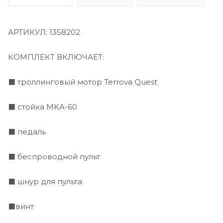
АРТИКУЛ: 1358202
КОМПЛЕКТ ВКЛЮЧАЕТ:
⬛ троллинговый мотор Terrova Quest
⬛ стойка MKA-60
⬛ педаль
⬛ беспроводной пульт
⬛ шнур для пульта
⬛винт