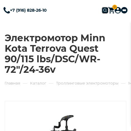
0
+7 (916) 828-26-10
Электромотор Minn
Kota Terrova Quest
90/115 lbs/DSC/WR-
72"/24-36v
—
—
—
Главная
Каталог
Троллинговые электромоторы
M