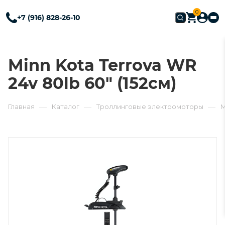
0
+7 (916) 828-26-10
Minn Kota Terrova WR
24v 80lb 60" (152см)
—
—
—
Главная
Каталог
Троллинговые электромоторы
M