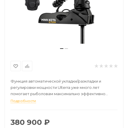
Функция автоматической укладки/разкладки и
регулировки мощности Ulterra уже много лет
помогает рыболовам максимально эффективно
проводить время на воде. Теперь этот простой в
Подробности
использовании мотор был полностью переработан,
чтобы выдерживать еще более интенсивное
использование. Вы можете укладывать, раскладывать
380 900
₽
и регулировать мощность Ulterra с помощью пульта