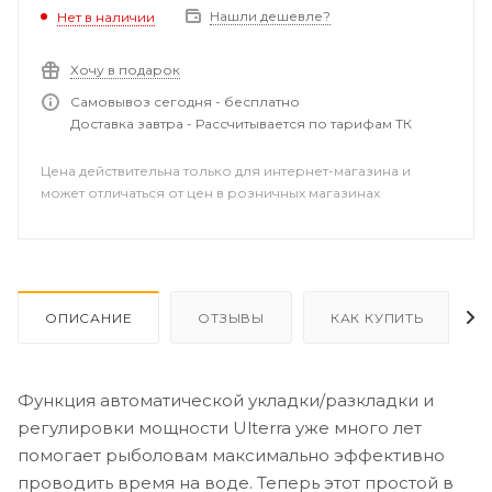
дистанционного управления или ножной педали, а это
Нашли дешевле?
Нет в наличии
значит, что вам больше никогда не придется
прикасаться к мотору. Благодаря программируемой
Хочу в подарок
ножной педали, переработанному мотору и
Самовывоз сегодня - бесплатно
креплению, а также более продвинутым функциям
Доставка завтра - Рассчитывается по тарифам ТК
GPS, чем когда-либо.
Цена действительна только для интернет-магазина и
может отличаться от цен в розничных магазинах
ОПИСАНИЕ
ОТЗЫВЫ
КАК КУПИТЬ
Функция автоматической укладки/разкладки и
регулировки мощности Ulterra уже много лет
помогает рыболовам максимально эффективно
проводить время на воде. Теперь этот простой в