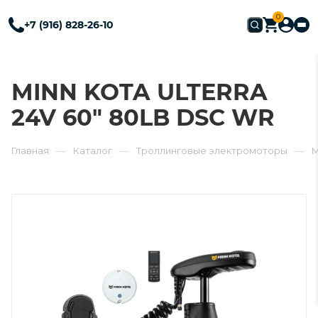
0
+7 (916) 828-26-10
MINN KOTA ULTERRA
24V 60" 80LB DSC WR
—
—
—
Главная
Каталог
Троллинговые электромоторы
M