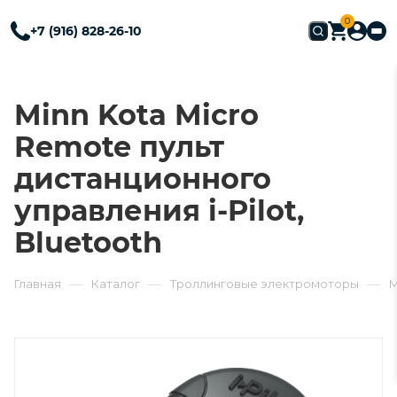
0
+7 (916) 828-26-10
Minn Kota Micro
Remote пульт
дистанционного
управления i-Pilot,
Bluetooth
—
—
—
Главная
Каталог
Троллинговые электромоторы
M