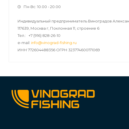
Пн-Вс: 10.00 - 20.00
Индивидуальный предприниматель Виноградов Алекса
117639, Москва г, Поклонная 11, строение 6
Тел.: +7 (916) 828-26-10
e-mail:
info@vinograd-fishing.ru
ИНН 772604488356 ОГРН 323774600171069