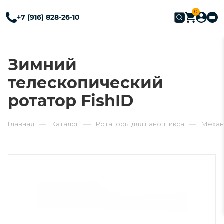
0
+7 (916) 828-26-10
Зимний
телескопический
ротатор FishID
—
—
—
Главная
Каталог
Ротаторы для паноптикса
Механ