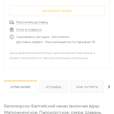
Куйбышевское).
Волго-Донской канал (включая вдхр: Варваровское,
КУПИТЬ В 1 КЛИК
Береславское, Карповское).
р. Дон включая Цимлянское вдхр. от Калач-на-Дону до
Рассчитать доставку
Азовского моря.
Хочу в подарок
р. Кама от Соликамска до Волги (включая вдхр:
Камское, Воткинское, Нижнекамское).
Самовывоз сегодня - бесплатно
р. Вятка (от Луговой Изран).
Доставка завтра - Рассчитывается по тарифам ТК
Цена действительна только для интернет-магазина и
может отличаться от цен в розничных магазинах
ОПИСАНИЕ
ОТЗЫВЫ
КАК КУПИТЬ
Беломорско-Балтийский канал (включая вдхр:
Маткожненское, Палокоргское, озера: Шавань,