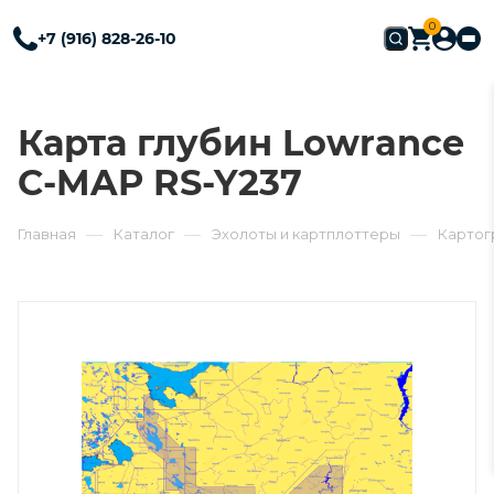
0
+7 (916) 828-26-10
Карта глубин Lowrance
С-MAP RS-Y237
—
—
—
Главная
Каталог
Эхолоты и картплоттеры
Картог