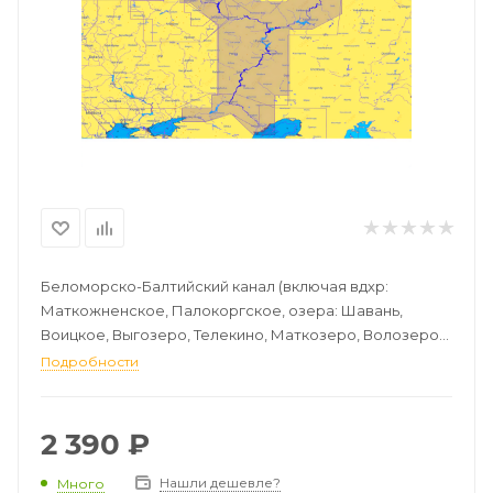
Беломорско-Балтийский канал (включая вдхр:
Маткожненское, Палокоргское, озера: Шавань,
Воицкое, Выгозеро, Телекино, Маткозеро, Волозеро),
Онежское озеро.
Подробности
Волго-Балтийский канал (включая вдхр: Вытегорское,
Новинское, озеро Белое), р. Шексна (Шекснинское
вдхр).
2 390
₽
р. Волга от Череповца до Каспийского моря (включая
вдхр: Рыбинское, Горьковское, Чебоксарское,
Нашли дешевле?
Много