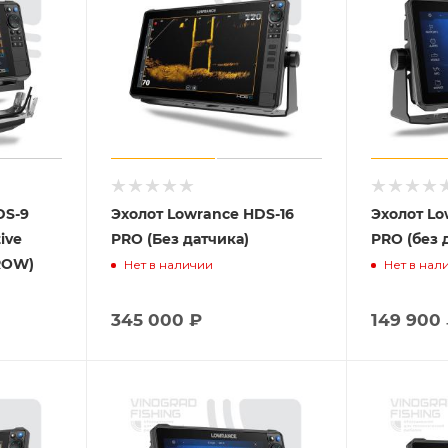
DS-9
Эхолот Lowrance HDS-16
Эхолот Lo
ive
PRO (Без датчика)
PRO (без 
(ROW)
Нет в наличии
Нет в нал
345 000
₽
149 900