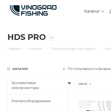
Каталог
HDS PRO
8
—
—
—
Главная
Каталог
Эхолоты и картплоттеры
Low
По популярности (возра
КАТАЛОГ
Троллинговые
Цена
электромоторы
Электрооборудование