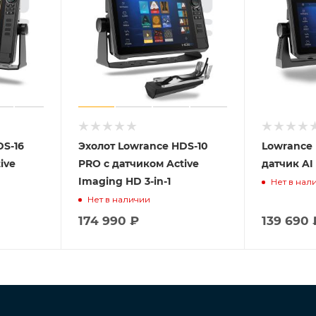
DS-16
Эхолот Lowrance HDS-10
Lowrance 
ive
PRO с датчиком Active
датчик AI 
Imaging HD 3-in-1
Нет в нал
Нет в наличии
174 990
₽
139 690