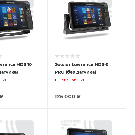
wrance HDS 10
Эхолот Lowrance HDS-9
датчика)
PRO (без датчика)
ичии
Нет в наличии
₽
125 000
₽