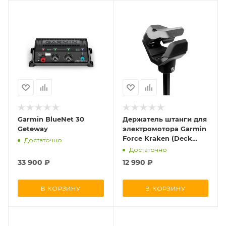
Garmin BlueNet 30
Держатель штанги для
Geteway
электромотора Garmin
Force Kraken (Deck
Достаточно
Mount Stabilizer Kit)
Достаточно
33 900
₽
12 990
₽
В КОРЗИНУ
В КОРЗИНУ