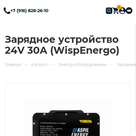
0
+7 (916) 828-26-10
Зарядное устройство
24V 30A (WispEnergo)
—
—
—
Главная
Каталог
Электрооборудование
Зарядны