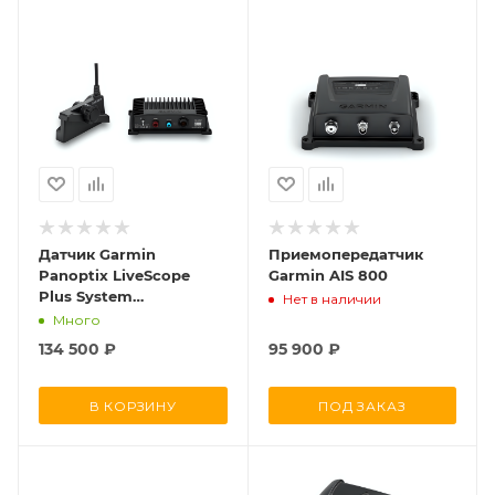
Датчик Garmin
Приемопередатчик
Panoptix LiveScope
Garmin AIS 800
Plus System
Нет в наличии
LVS34&GLS10
Много
134 500
₽
95 900
₽
В КОРЗИНУ
ПОД ЗАКАЗ