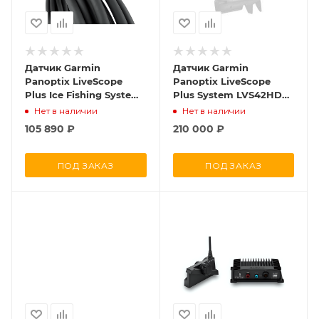
Датчик Garmin
Датчик Garmin
Panoptix LiveScope
Panoptix LiveScope
Plus Ice Fishing System
Plus System LVS42HD
LVS34-IF [зимний]
[ПРЕДЗАКАЗ]
Нет в наличии
Нет в наличии
105 890
₽
210 000
₽
ПОД ЗАКАЗ
ПОД ЗАКАЗ