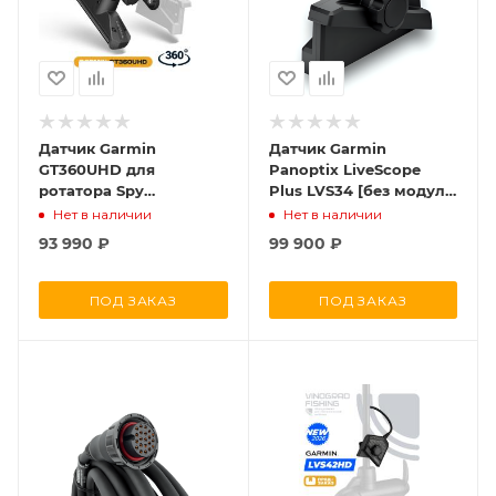
Датчик Garmin
Датчик Garmin
GT360UHD для
Panoptix LiveScope
ротатора Spy
Plus LVS34 [без модуля
(предзаказ)
GLS10]
Нет в наличии
Нет в наличии
93 990
₽
99 900
₽
ПОД ЗАКАЗ
ПОД ЗАКАЗ