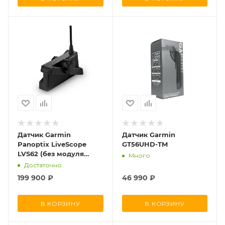
Датчик Garmin
Датчик Garmin
Panoptix LiveScope
GT56UHD-TM
LVS62 (без модуля
Много
GLS10)
Достаточно
199 900
₽
46 990
₽
В КОРЗИНУ
В КОРЗИНУ