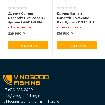
Датчик Garmin
Датчик Garmin
Panoptix LiveScope XR
Panoptix LiveScope
System LVS62&GLS10
Plus System LVS34 IF &
GLS10
Нет в наличии
Нет в наличии
229 990
₽
136 500
₽
ПОД ЗАКАЗ
ПОД ЗАКАЗ
+7 (916) 828-26-10
info@vinogradfishing.ru
г. Москва, ул. Поклонная, 11 стр. 6