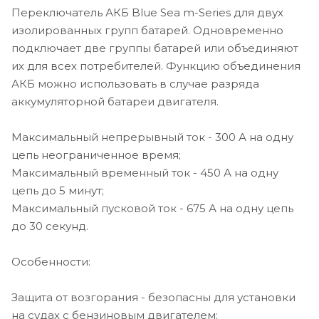
кабеля по всем четырем сторонам надежно
Переключатель АКБ Blue Sea m-Series для двух
защищает контактную группу;
изолированных групп батарей. Одновременно
Возможность установки над панелью или под неё.
подключает две группы батарей или объединяют
Также возможен поверхностный монтаж;
их для всех потребителей. Функцию объединения
Водонепроницаемый, соответствует стандарту IP66.
АКБ можно использовать в случае разряда
Характеристики
аккумуляторной батареи двигателя.
Артикул 9514801058
Код производителя 6011
Максимальный непрерывный ток - 300 А на одну
Производитель Blue Sea
цепь неограниченное время;
Страна производитель США
Максимальный временный ток - 450 А на одну
Длина, мм 75
цепь до 5 минут;
Ширина, мм 75
Высота, мм 84.3
Максимальный пусковой ток - 675 А на одну цепь
Вес, кг 0.36
до 30 секунд.
Защита от возгорания Да
Класс защиты IP66
Особенности:
Клеммы М10
Максимальный пусковой ток, A 675
Защита от возгорания - безопасны для установки
Монтаж Винты М5
на судах с бензиновым двигателем;
Напряжение, В 32