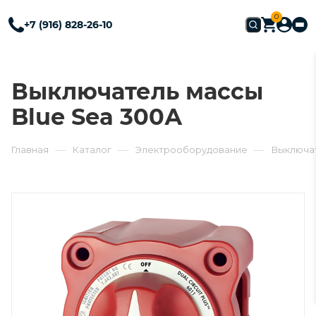
0
+7 (916) 828-26-10
Выключатель массы
Blue Sea 300А
—
—
—
Главная
Каталог
Электрооборудование
Выключа