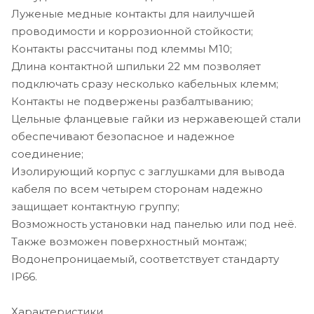
Луженые медные контакты для наилучшей
Серия m-Series
Сила тока, А 300
проводимости и коррозионной стойкости;
Соответствие ISO 8846, CE, UL 1107, UL 1500, SAE J1171
Контакты рассчитаны под клеммы М10;
Тип Двухполюсный ВКЛ-ВЫКЛ с режимом
Длина контактной шпильки 22 мм позволяет
комбинирования контуров
подключать сразу несколько кабельных клемм;
Цвет Красный
Контакты не подвержены разбалтыванию;
Код поставщика 9514801058, 6011-BSS, BSS6011
Цельные фланцевые гайки из нержавеющей стали
обеспечивают безопасное и надежное
соединение;
Изолирующий корпус с заглушками для вывода
кабеля по всем четырем сторонам надежно
защищает контактную группу;
Возможность установки над панелью или под неё.
Также возможен поверхностный монтаж;
Водонепроницаемый, соответствует стандарту
IP66.
Характеристики