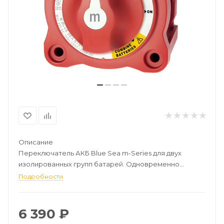
Описание
Переключатель АКБ Blue Sea m-Series для двух
изолированных групп батарей. Одновременно
подключает две группы батарей или объединяют их
Подробности
для всех потребителей. Функцию объединения АКБ
можно использовать в случае разряда
аккумуляторной батареи двигателя.
6 390
₽