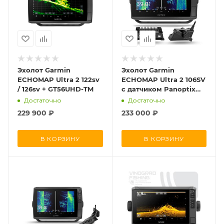
Эхолот Garmin
Эхолот Garmin
ECHOMAP Ultra 2 122sv
ECHOMAP Ultra 2 106SV
/ 126sv + GT56UHD-TM
с датчиком Panoptix
LVS34&GLS10
Достаточно
Достаточно
229 900
₽
233 000
₽
В КОРЗИНУ
В КОРЗИНУ