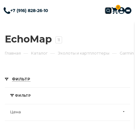
0
+7 (916) 828-26-10
EchoMap
11
—
—
—
Главная
Каталог
Эхолоты и картплоттеры
Garmin
ФИЛЬТР
ФИЛЬТР
Цена