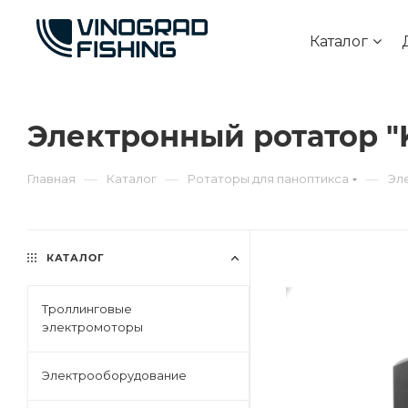
Каталог
Электронный ротатор "K
—
—
—
Главная
Каталог
Ротаторы для паноптикса
Эл
КАТАЛОГ
Троллинговые
электромоторы
Электрооборудование