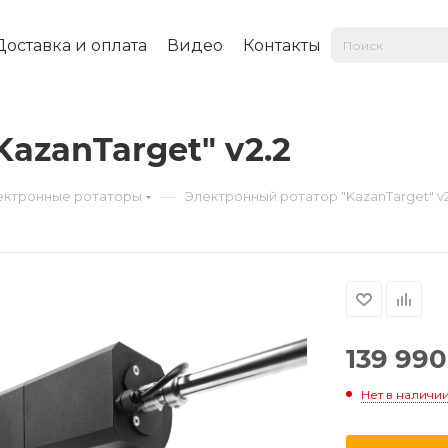
Доставка и оплата
Видео
Контакты
azanTarget" v2.2
—
ектронные ротаторы
Электронный ротатор "KazanTarget" v2
139 990
Нет в наличи