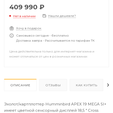
Link для подключения мотора Minn Kota, Ethernet-
409 990
₽
порт, NMEA 2000, HDMI In/Out. Высокоточный GPS
приемник 10 Гц. Поддержка навигационных карт
Нашли дешевле?
Нет в наличии
Navionics + и AutoChart Live. Встроенный Bluetooth и
Wi-Fi.
Хочу в подарок
Самовывоз сегодня - бесплатно
Доставка завтра - Рассчитывается по тарифам ТК
Цена действительна только для интернет-магазина и
может отличаться от цен в розничных магазинах
ОПИСАНИЕ
ОТЗЫВЫ
КАК КУПИТЬ
Эхолот/картплоттер Humminbird APEX 19 MEGA SI+
имеет цветной сенсорный дисплей 18,5 " Cross