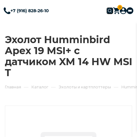
0
+7 (916) 828-26-10
Эхолот Humminbird
Apex 19 MSI+ c
датчиком XM 14 HW MSI
T
—
—
—
Главная
Каталог
Эхолоты и картплоттеры
Hummin