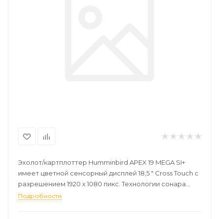
Эхолот/картплоттер Humminbird APEX 19 MEGA SI+
имеет цветной сенсорный дисплей 18,5 " Cross Touch с
разрешением 1920 х 1080 пикс. Технологии сонара
Dual Spectrum CHIRP, Mega Down Imaging+ и Mega
Подробности
Side Imaging+, частота сонара 50/83/200/455/800/1200
kHz. Мощность 1000/8000 (PTP) Ватт. Система i-Pilot