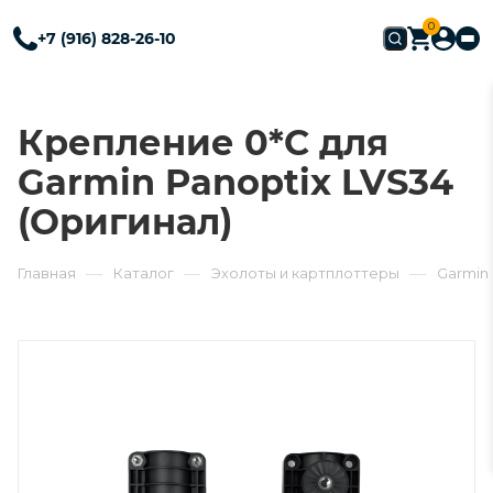
0
+7 (916) 828-26-10
Крепление 0*С для
Garmin Panoptix LVS34
(Оригинал)
—
—
—
Главная
Каталог
Эхолоты и картплоттеры
Garmin