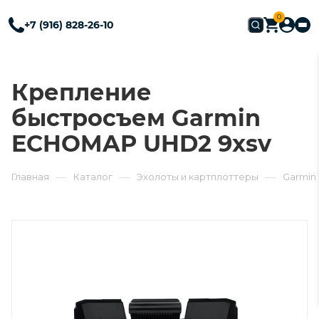
0
+7 (916) 828-26-10
Крепление
быстросъем Garmin
ECHOMAP UHD2 9xsv
—
—
—
Главная
Каталог
Эхолоты и картплоттеры
Garmin