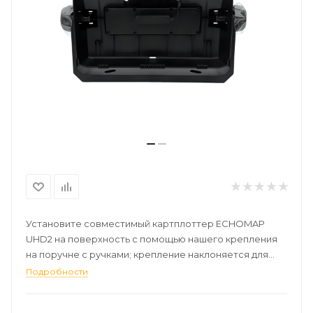
Установите совместимый картплоттер ECHOMAP
UHD2 на поверхность с помощью нашего крепления
на поручне с ручками; крепление наклоняется для
оптимального обзора. Подключение кабелей к
Подробности
быстроразъемной подставке для крепления
позволяет быстро установить / снять устройство.