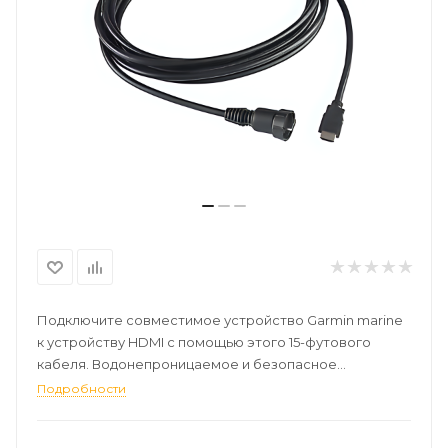
Подключите совместимое устройство Garmin marine
к устройству HDMI с помощью этого 15-футового
кабеля. Водонепроницаемое и безопасное
соединение поддерживает воспроизведение видео и
Подробности
аудио в формате Full HD. Обратитесь к руководству
пользователя вашего устройства для получения