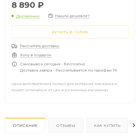
дополнительной информации о поддерживаемых
8 890
₽
функциях A / V.
Нашли дешевле?
Достаточно
КУПИТЬ В 1 КЛИК
Рассчитать доставку
Хочу в подарок
Самовывоз сегодня - бесплатно
Доставка завтра - Рассчитывается по тарифам ТК
Цена действительна только для интернет-магазина и
может отличаться от цен в розничных магазинах
ОПИСАНИЕ
ОТЗЫВЫ
КАК КУПИТЬ