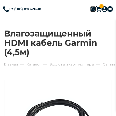
0
+7 (916) 828-26-10
Влагозащищенный
HDMI кабель Garmin
(4,5м)
—
—
—
Главная
Каталог
Эхолоты и картплоттеры
Garmin