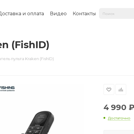
Доставка и оплата
Видео
Контакты
n (FishID)
ель пульта Kraken (FishID)
4 990
Достаточно