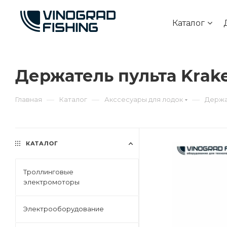
Каталог
Держатель пульта Krake
—
—
—
Главная
Каталог
Акссесуары для лодок
Держат
КАТАЛОГ
Троллинговые
электромоторы
Электрооборудование