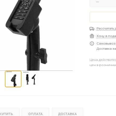
Рассчитать 
Хочу в под
Самовывоз 
Доставка за
Цена действите
цен в розничны
 КУПИТЬ
ОПЛАТА
ДОСТАВКА