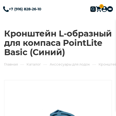
0
+7 (916) 828-26-10
Кронштейн L-образный
для компаса PointLite
Basic (Синий)
—
—
—
Главная
Каталог
Акссесуары для лодок
Кронштейн