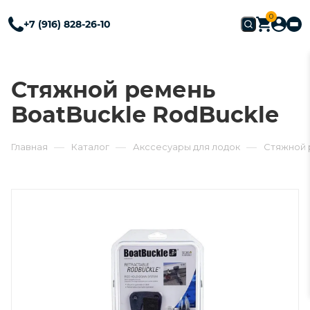
0
+7 (916) 828-26-10
Стяжной ремень
BoatBuckle RodBuckle
—
—
—
Главная
Каталог
Акссесуары для лодок
Стяжной 