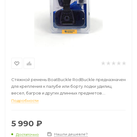
Стяжной ремень BoatBuckle RodBuckle предназначен
для крепления к палубе или борту лодки удилиц,
весел, багров и других длинных предметов.
Подробности
Прочная и удобная конструкция.
Длина 61 см.
5 990
₽
Нашли дешевле?
Достаточно