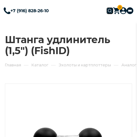
0
+7 (916) 828-26-10
Штанга удлинитель
(1,5") (FishID)
—
—
—
Главная
Каталог
Эхолоты и картплоттеры
Аналог