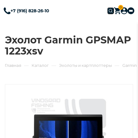
0
+7 (916) 828-26-10
Эхолот Garmin GPSMAP
1223xsv
—
—
—
Главная
Каталог
Эхолоты и картплоттеры
Garmin