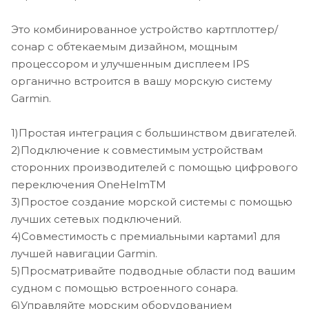
*Поддержка сонара PanoptixTM
Это комбинированное устройство картплоттер/
сонар с обтекаемым дизайном, мощным
Установите сопряжение с Panoptix или Panoptix
процессором и улучшенным дисплеем IPS
LiveScopeTM, удобным в использовании сонаром
(трансдьюсер продается отдельно) для просмотра
органично встроится в вашу морскую систему
подводных областей вокруг вашего судна в режиме
Garmin.
реального времени.
1)Простая интеграция с большинством двигателей.
Простая навигация.
2)Подключение к совместимым устройствам
*Быстрее, четче, умнее
сторонних производителей с помощью цифрового
переключения OneHelmTM
Это комбинированное устройство картплоттер/
сонар характеризуется обтекаемым дизайном, яркой
3)Простое создание морской системы с помощью
цветовой палитрой сонара и 12-дюймовым дисплеем
лучших сетевых подключений.
IPS с высоким разрешением, который обеспечивает
4)Совместимость с премиальными картами1 для
улучшенное изображение при солнечном свете и
лучшей навигации Garmin.
широкий угол обзора.
5)Просматривайте подводные области под вашим
судном с помощью встроенного сонара.
*Дополнительные морские карты BlueChart® G3
6)Управляйте морским оборудованием
Vision®