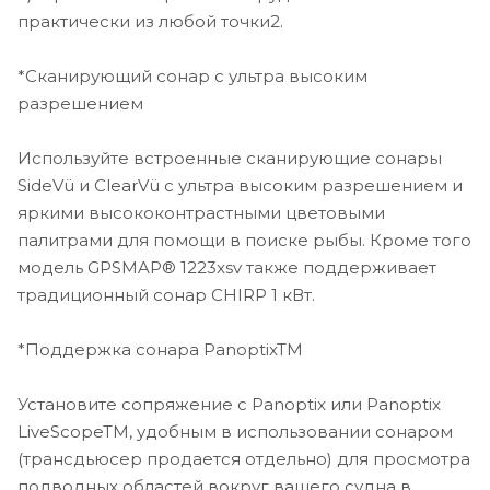
практически из любой точки2.
Эти дополнительные карты предлагают лучшие
данные Garmin и Navionics®, технологию Авто-гид3 и
*Сканирующий сонар с ультра высоким
прочие премиальные навигационные функции.
разрешением
Подключайтесь ко всему бортовому оборудованию.
Используйте встроенные сканирующие сонары
*Морская сеть Garmin
SideVü и ClearVü с ультра высоким разрешением и
яркими высококонтрастными цветовыми
Если на борту судна установлено несколько
совместимых устройств Garmin, вы может
палитрами для помощи в поиске рыбы. Кроме того
организовать обмен информацией (карты, данные
модель GPSMAP® 1223xsv также поддерживает
пользователя, радар и видео с IP-камеры) между
традиционный сонар CHIRP 1 кВт.
ними.
*Поддержка сонара PanoptixTM
*Сети NMEA 2000® и NMEA 0183
Установите сопряжение с Panoptix или Panoptix
Подключайтесь к совместимым автопилотам,
цифровым переключателям, метеорологическим
LiveScopeTM, удобным в использовании сонаром
приемникам, аудиосистемам Fusion-LinkTM,
(трансдьюсер продается отдельно) для просмотра
мультимедийному оборудованию, VHF-
подводных областей вокруг вашего судна в