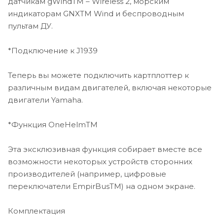
датчикам gWindTM – Wireless 2, морским
панель устройства)
индикаторам GNXTM Wind и беспроводным
Варианты установки На скобе, заподлицо
пультам ДУ.
Технология сонара CHIRP Да
DownVü Да, с CHIRP (встроенный)
SideVü Да
*Подключение к J1939
Запись данных сонара Да
Теперь вы можете подключить картплоттер к
различным видам двигателей, включая некоторые
двигатели Yamaha.
*Функция OneHelmTM
Эта эксклюзивная функция собирает вместе все
возможности некоторых устройств сторонних
производителей (например, цифровые
переключатели EmpirBusTM) на одном экране.
Комплектация