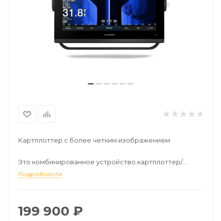
Картплоттер с более четким изображением
Это комбинированное устройство картплоттер/
сонар с обтекаемым дизайном, мощным
Подробности
процессором и улучшенным дисплеем IPS органично
встроится в вашу морскую систему Garmin.
199 900
₽
1)Простая интеграция с большинством двигателей.