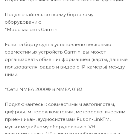
*Подключение к J1939
Теперь вы можете подключить картплоттер к
Подключайтесь ко всему бортовому
различным видам двигателей, включая некоторые
оборудованию.
двигатели Yamaha.
*Морская сеть Garmin
*Функция OneHelmTM
Если на борту судна установлено несколько
совместимых устройств Garmin, вы может
Эта эксклюзивная функция собирает вместе все
организовать обмен информацией (карты, данные
возможности некоторых устройств сторонних
пользователя, радар и видео с IP-камеры) между
производителей (например, цифровые
переключатели EmpirBusTM) на одном экране.
ними.
Комплектация
*Сети NMEA 2000® и NMEA 0183
Картплоттер GPSMAP 1223xsv
Подключайтесь к совместимым автопилотам,
Предустановленная карта памяти microSD™
цифровым переключателям, метеорологическим
Кабель питания
приемникам, аудиосистемам Fusion-LinkTM,
Тройник-коннектор NMEA 2000®
Ответвительный кабель NMEA 2000 (2 метра)
мультимедийному оборудованию, VHF-
Переходной кабель 8-штырьковый трансдьюсер/ 12-