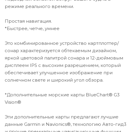
радиостанциям, AIS и прочему оборудованию с
режиме реального времени.
одного экрана.
Простая навигация.
*Приложение ActiveCaptain®
*Быстрее, четче, умнее
Встроенный Wi-Fi® позволяет выполнить сопряжение
с бесплатным мобильным приложением «все-в-1» для
Это комбинированное устройство картплоттер/
доступа к функции OneChartTM, интеллектуальным
сонар характеризуется обтекаемым дизайном,
оповещениям, обновлениям программного
яркой цветовой палитрой сонара и 12-дюймовым
обеспечения, цифровым переключателям Garmin
дисплеем IPS с высоким разрешением, который
HelmTM, данным сообщества Garmin QuickdrawTM и
обеспечивает улучшенное изображение при
прочему4.
солнечном свете и широкий угол обзора.
*Интегрированная технология ANT®
*Дополнительные морские карты BlueChart® G3
Подключайтесь к некоторым из ваших любимых
Vision®
устройств, таким как морские часы quatix®, датчикам
gWindTM – Wireless 2, морским индикаторам GNXTM
Эти дополнительные карты предлагают лучшие
Wind и беспроводным пультам ДУ.
данные Garmin и Navionics®, технологию Авто-гид3
и прочие премиальные навигационные функции.