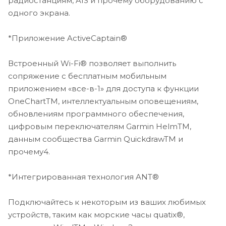
радиостанциям, AIS и прочему оборудованию с
штырьковый эхолот
одного экрана.
Комплект монтажной скобы с винтами
Комплект для монтажа заподлицо с прокладкой
*Приложение ActiveCaptain®
Защитная крышка
Защелкивающиеся декоративные крышки
Встроенный Wi-Fi® позволяет выполнить
сопряжение с бесплатным мобильным
Размеры 30,8 x 22,8 x 8,2 см
приложением «все-в-1» для доступа к функции
Размеры дисплея диагональ12,1" (26,2 x 16,3 см;
OneChartTM, интеллектуальным оповещениям,
диагональ 30,7 см)
обновлениям программного обеспечения,
Разрешение дисплея 1280 x 800 пикселей
цифровым переключателям Garmin HelmTM,
Тип дисплея WXGA
данным сообщества Garmin QuickdrawTM и
Вес, г 3,0 кг
прочему4.
Водонепроницаемость Да (IPX7)
Высокочувствительный GPS-приемник Да
Ввод/вывод NMEA Совместимость с NMEA 2000®
*Интегрированная технология ANT®
Входные порты NMEA 0183 1 (дифференциальный)
Выходные порты NMEA 0183 1 (дифференциальный)
Подключайтесь к некоторым из ваших любимых
Антенна Внутренняя или внешняя по NMEA 2000
устройств, таким как морские часы quatix®,
Карта памяти 2 карты памяти microSD™ (задняя