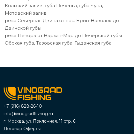
Кольский залив, губа Печенга, губа Чупа,
Мотовский залив
река Северная Двина от пос. Брин-Наволок до
Двинской губы
река Печора от Нарьян-Мар до Печерской губы
Обская губа, Тазовская губа, Гыданская губа
+7 (916) 828-26-10
info@vinogradfishing.ru
г. Москва, ул. Поклонная, 11 стр. 6
Договор Оферты