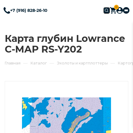
0
+7 (916) 828-26-10
Карта глубин Lowrance
С-MAP RS-Y202
—
—
—
Главная
Каталог
Эхолоты и картплоттеры
Картог