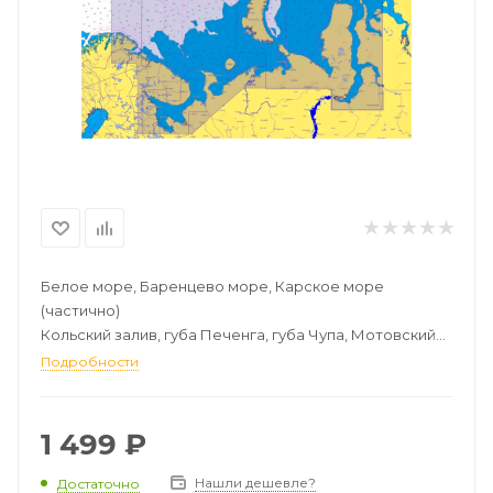
Белое море, Баренцево море, Карское море
(частично)
Кольский залив, губа Печенга, губа Чупа, Мотовский
залив
Подробности
река Северная Двина от пос. Брин-Наволок до
Двинской губы
река Печора от Нарьян-Мар до Печерской губы
1 499
₽
Обская губа, Тазовская губа, Гыданская губа
Нашли дешевле?
Достаточно