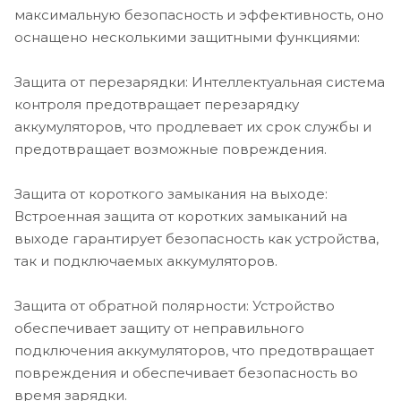
устройство надежным выбором для зарядки
максимальную безопасность и эффективность, оно
различных типов аккумуляторов безопасно и
оснащено несколькими защитными функциями:
эффективно.
Защита от перезарядки: Интеллектуальная система
ЗАРЯДНЫЙ ТОК - 12В 10A, 36В 10A
контроля предотвращает перезарядку
КОЛИЧЕСТВО ВЫХОДОВ - 3
аккумуляторов, что продлевает их срок службы и
МАТЕРИАЛ КОРПУСА - АБС пластик
предотвращает возможные повреждения.
РАБОЧЕЕ НАПРЯЖЕНИЕ, DC - 220
РАЗМЕР - 300х220х80 мм
Защита от короткого замыкания на выходе:
СТЕПЕНЬ ЗАЩИТЫ - IP67
Встроенная защита от коротких замыканий на
ТИП ВЫХОДА - 1х12В AGM, 1х12В LiFePo4, 1х24В LiFePo4
выходе гарантирует безопасность как устройства,
ТИП ЗАРЯЖАЕМЫХ АКБ - LiFePO4, AGM
так и подключаемых аккумуляторов.
ТИП - Зарядные устройства
Защита от обратной полярности: Устройство
обеспечивает защиту от неправильного
подключения аккумуляторов, что предотвращает
повреждения и обеспечивает безопасность во
время зарядки.