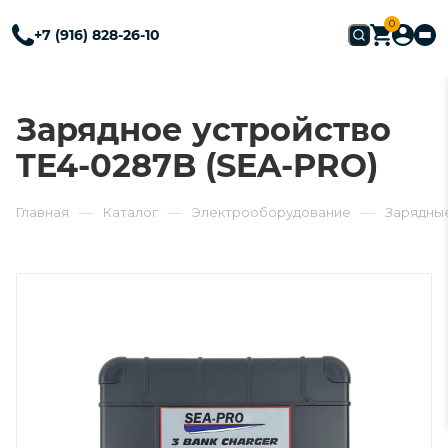
0
+7 (916) 828-26-10
Зарядное устройство
TE4-0287B (SEA-PRO)
—
—
—
Главная
Каталог
Электрооборудование
Зарядны