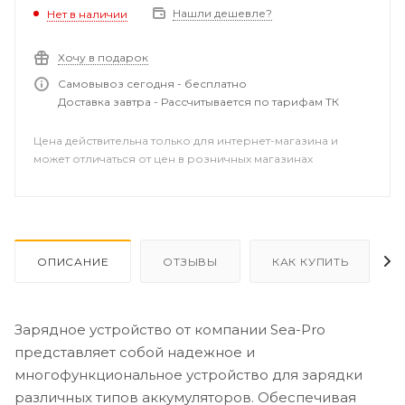
контроля предотвращает перезарядку
Нашли дешевле?
Нет в наличии
аккумуляторов, что продлевает их срок службы и
предотвращает возможные повреждения.
Хочу в подарок
Самовывоз сегодня - бесплатно
Защита от короткого замыкания на выходе:
Доставка завтра - Рассчитывается по тарифам ТК
Встроенная защита от коротких замыканий на выходе
гарантирует безопасность как устройства, так и
Цена действительна только для интернет-магазина и
подключаемых аккумуляторов.
может отличаться от цен в розничных магазинах
Защита от обратной полярности: Устройство
обеспечивает защиту от неправильного подключения
аккумуляторов, что предотвращает повреждения и
обеспечивает безопасность во время зарядки.
ОПИСАНИЕ
ОТЗЫВЫ
КАК КУПИТЬ
Защита от перегрева: Интегрированный механизм
контроля температуры активно следит за
Зарядное устройство от компании Sea-Pro
тепловыделением, предотвращая перегрев и
обеспечивая безопасную и эффективную зарядку.
представляет собой надежное и
многофункциональное устройство для зарядки
Эти защитные функции делают данное зарядное
различных типов аккумуляторов. Обеспечивая