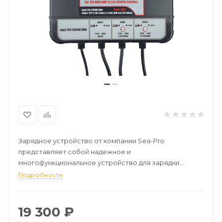
Зарядное устройство от компании Sea-Pro
представляет собой надежное и
многофункциональное устройство для зарядки
различных типов аккумуляторов. Обеспечивая
Подробности
максимальную безопасность и эффективность, оно
оснащено несколькими защитными функциями:
19 300
₽
Защита от перезарядки: Интеллектуальная система