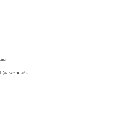
мка.
 (алюминий).