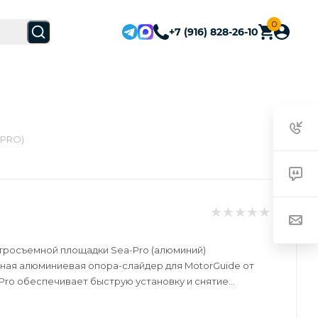
0
+7 (916) 828-26-10
-PRO)
росъемной площадки Sea-Pro (алюминий)
я алюминиевая опора-слайдер для MotorGuide от
Pro обеспечивает быструю установку и снятие
вигателей MotorGuide Xi5, а также
собных электрических рулевых двигателей и не