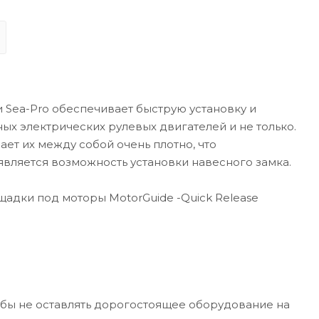
Навигационного оборудования.
ения не только водомоторика.
точно простой, механизм супер надёжный.
товления очень высокая.
фиксации механизма с возможностью установки
ка.
Sea-Pro обеспечивает быструю установку и
 площадка для MotorGuide Xi SERIES QUICK-RELEASE
ных электрических рулевых двигателей и не только.
иний).
ает их между собой очень плотно, что
вляется возможность установки навесного замка.
и быстросъемной площадки Sea-Pro (алюминий)
щадки под моторы MotorGuide -Quick Release
, кг:
ержавеющия сталь
то бы не оставлять дорогостоящее оборудование на