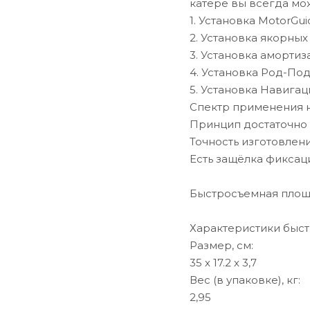
катере вы всегда мож
1. Установка MotorGui
2. Установка якорных
3. Установка амортиз
4. Установка Род-Под
5. Установка Навига
Спектр применения н
Принцип достаточно 
Точность изготовлени
Есть защёлка фиксац
Быстросъемная площа
Характеристики быс
Размер, см:
35 х 17.2 х 3,7
Вес (в упаковке), кг:
2,95