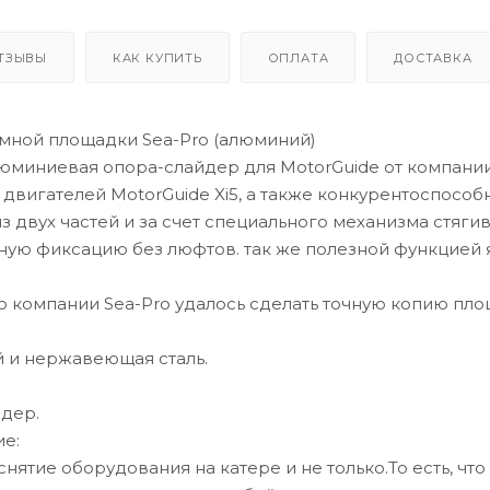
5. Установка 
Спектр примен
Принцип доста
ТЗЫВЫ
КАК КУПИТЬ
ОПЛАТА
ДОСТАВКА
Точность изго
Есть защёлка 
навесного зам
мной площадки Sea-Pro (алюминий)
иниевая опора-слайдер для MotorGuide от компании 
Быстросъемная
двигателей MotorGuide Xi5, а также конкурентоспособ
BRACKET (алюм
двух частей и за счет специального механизма стягив
ую фиксацию без люфтов. так же полезной функцией я
Характеристик
Размер, см:
35 х 17.2 х 3,7
о компании Sea-Pro удалось сделать точную копию пло
Вес (в упаковке)
2,95
 и нержавеющая сталь.
Материал:
алюминий и н
йдер.
е:
снятие оборудования на катере и не только.То есть, ч