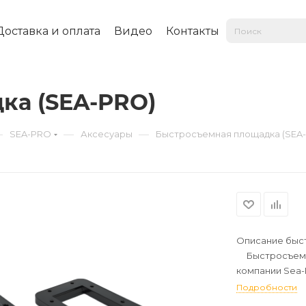
Доставка и оплата
Видео
Контакты
ка (SEA-PRO)
—
—
—
SEA-PRO
Аксесуары
Быстросъемная площадка (SEA
Описание быст
Быстросъемна
компании Sea-
троллинговых д
Подробности
конкурентоспо