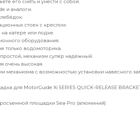
ете его снять и унести с собой.
de и аналоги.
 лебёдок.
ационных стоек с креслом.
 на катере или лодке.
ционного оборудования.
е только водомоторика.
простой, механизм супер надёжный.
я очень высокая.
ии механизма с возможностью установки навесного за
дка для MotorGuide Xi SERIES QUICK-RELEASE BRACKET
тросъемной площадки Sea-Pro (алюминий)