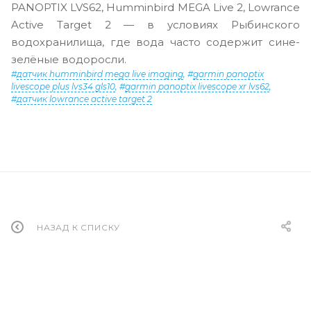
PANOPTIX LVS62, Humminbird MEGA Live 2, Lowrance
Active Target 2 — в условиях Рыбинского
водохранилища, где вода часто содержит сине-
зелёные водоросли.
#
датчик humminbird mega live imaging
,
#
garmin panoptix
livescope plus lvs34 gls10
,
#
garmin panoptix livescope xr lvs62
,
#
датчик lowrance active target 2
НАЗАД К СПИСКУ