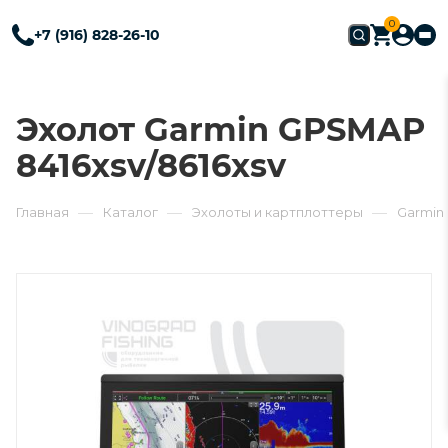
0
+7 (916) 828-26-10
Эхолот Garmin GPSMAP
8416xsv/8616xsv
—
—
—
Главная
Каталог
Эхолоты и картплоттеры
Garmin