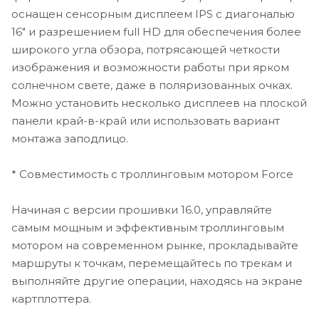
оснащен сенсорным дисплеем IPS с диагональю
ультразвуковых частот. Это дает возможность
пользователю видеть картину отражения от объектов
16" и разрешением full HD для обеспечения более
на высоких и низких частотах.
широкого угла обзора, потрясающей четкости
изображения и возможности работы при ярком
*Создайте собственную морскую систему
солнечном свете, даже в поляризованных очках.
Можно установить несколько дисплеев на плоской
Сеть NMEA 2000 и морская сеть Garmin позволяют
панели край-в-край или использовать вариант
вам легко создавать собственную полноценную
монтажа заподлицо.
морскую систему – от радара и автопилота до камер,
индикаторов и сонара переднего обзора. При этом
все компоненты будут управляться с картплоттера, и
* Совместимость с троллинговым мотором Force
данные будут доступны на нескольких экранах. Кроме
того, наша эксклюзивная система OneHelm™
Начиная с версии прошивки 16.0, управляйте
позволяет координировать множество морских
самым мощным и эффективным троллинговым
устройств сторонних производителей для
мотором на современном рынке, прокладывайте
обеспечения полного контроля над системой
маршруты к точкам, перемещайтесь по трекам и
(цифровые переключатели, освещение,
стабилизация и т.д.) с экрана вашего картплоттера.
выполняйте другие операции, находясь на экране
картплоттера.
*Полноценные возможности подключения