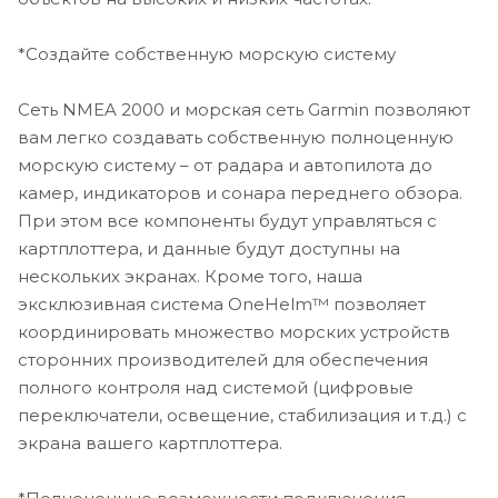
Ответвительный кабель NMEA 2000®
Тройник-коннектор NMEA 2000
Комплект для монтажа заподлицо
*Создайте собственную морскую систему
Защитная крышка от солнца
Защелкивающиеся декоративные панели
Сеть NMEA 2000 и морская сеть Garmin позволяют
Документация
вам легко создавать собственную полноценную
морскую систему – от радара и автопилота до
Размеры 38.5 см x 26.3 см x 7.6 см
камер, индикаторов и сонара переднего обзора.
Размеры дисплея 34.5 см x 19.5 см
При этом все компоненты будут управляться с
Разрешение дисплея 1920 x 1200 пикселей
картплоттера, и данные будут доступны на
Тип дисплея WUXGA, IPS, сенсорный экран
Многофункциональный дисплей Да
нескольких экранах. Кроме того, наша
Вес, г 4,4 кг
эксклюзивная система OneHelm™ позволяет
Водонепроницаемость Да (IPX7)
координировать множество морских устройств
Высокочувствительный GPS-приемник Да
сторонних производителей для обеспечения
Ввод/вывод NMEA NMEA 0183 вход, NMEA 0183 выход,
полного контроля над системой (цифровые
NMEA 2000
переключатели, освещение, стабилизация и т.д.) с
Антенна Внутренняя или внешняя по NMEA 2000
экрана вашего картплоттера.
Базовая карта Да
Встроенная память Нет (невозможно загружать
карты во внутреннюю память)