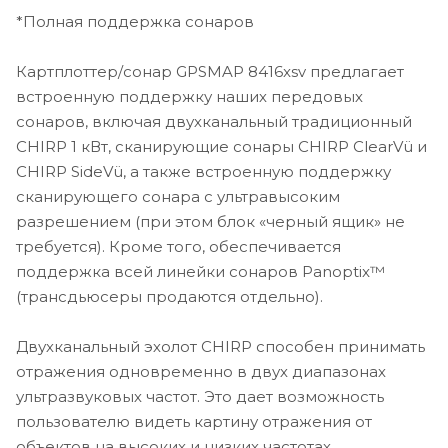
*Полная поддержка сонаров
Картплоттер GPSMAP 8416xsv включает процессор
премиального класса, обеспечивающий быструю
Картплоттер/сонар GPSMAP 8416xsv предлагает
отрисовку карт, отличные сетевые возможности,
встроенную поддержку наших передовых
распределение видео и прочее. Встроенная
сонаров, включая двухканальный традиционный
технология Wi-Fi позволяет подключаться к
бесплатному приложению ActiveCaptain® для
CHIRP 1 кВт, сканирующие сонары CHIRP ClearVü и
получения доступа к OneChart™, оповещениям от
CHIRP SideVü, а также встроенную поддержку
смартфона1, данным сообщества Garmin Quickdraw™
сканирующего сонара с ультравысоким
и т.д. Кроме того, вы можете управлять потоковым
разрешением (при этом блок «черный ящик» не
видео от беспроводной камеры GC™ 100 и экшн-
требуется). Кроме того, обеспечивается
камер VIRB®. Встроенная беспроводная технология
поддержка всей линейки сонаров Panoptix™
ANT обеспечивает непосредственное подключение к
(трансдьюсеры продаются отдельно).
морским часам quatix®, датчику gWind™ Wireless 2 и
беспроводным пультам дистанционного управления.
Двухканальный эхолот CHIRP способен принимать
Комплектация
отражения одновременно в двух диапазонах
ультразвуковых частот. Это дает возможность
GPSMAP 8416xsv
пользователю видеть картину отражения от
Кабель питания
объектов на высоких и низких частотах.