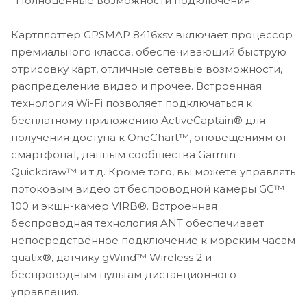
*Полноценные возможности подключения
Карта памяти 2 карты памяти microSD (на задней
панели), продаются отдельно
Картплоттер GPSMAP 8416xsv включает процессор
Технология сонара CHIRP Да
премиального класса, обеспечивающий быструю
DownVü Да (с «черным ящиком» GCV™, покупается
отрисовку карт, отличные сетевые возможности,
отдельно)
распределение видео и прочее. Встроенная
SideVü Да (с «черным ящиком» GCV™, покупается
отдельно)
технология Wi-Fi позволяет подключаться к
Глонасс Да
бесплатному приложению ActiveCaptain® для
Максимальная глубина 5,000 футов
получения доступа к OneChart™, оповещениям от
смартфона1, данным сообщества Garmin
Quickdraw™ и т.д. Кроме того, вы можете управлять
потоковым видео от беспроводной камеры GC™
100 и экшн-камер VIRB®. Встроенная
беспроводная технология ANT обеспечивает
непосредственное подключение к морским часам
quatix®, датчику gWind™ Wireless 2 и
беспроводным пультам дистанционного
управления.