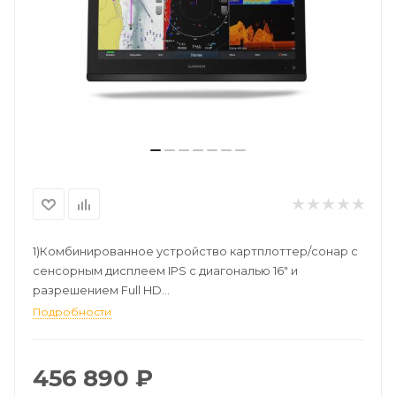
1)Комбинированное устройство картплоттер/сонар с
сенсорным дисплеем IPS с диагональю 16" и
разрешением Full HD
Подробности
*Сенсорный дисплей IPS с разрешением full HD и
диагональю 16"
*Встроенная поддержка всех функций эхолота Garmin
456 890
₽
* Полная совместимость с сетью NMEA 2000® и