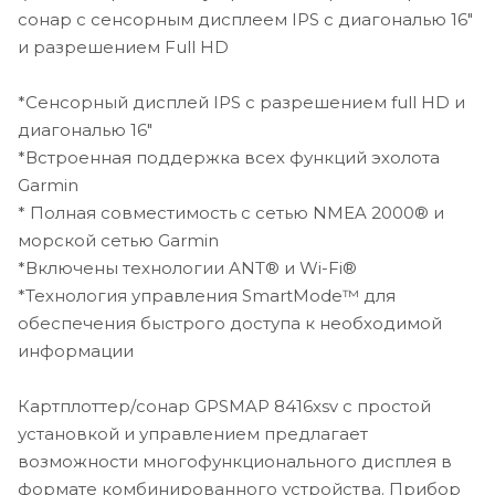
сонар с сенсорным дисплеем IPS с диагональю 16"
Начиная с версии прошивки 16.0, управляйте самым
и разрешением Full HD
мощным и эффективным троллинговым мотором на
современном рынке, прокладывайте маршруты к
*Сенсорный дисплей IPS с разрешением full HD и
точкам, перемещайтесь по трекам и выполняйте
другие операции, находясь на экране картплоттера.
диагональю 16"
*Встроенная поддержка всех функций эхолота
*Полная поддержка сонаров
Garmin
* Полная совместимость с сетью NMEA 2000® и
Картплоттер/сонар GPSMAP 8416xsv предлагает
морской сетью Garmin
встроенную поддержку наших передовых сонаров,
*Включены технологии ANT® и Wi-Fi®
включая двухканальный традиционный CHIRP 1 кВт,
*Технология управления SmartMode™ для
сканирующие сонары CHIRP ClearVü и CHIRP SideVü, а
также встроенную поддержку сканирующего сонара
обеспечения быстрого доступа к необходимой
с ультравысоким разрешением (при этом блок
информации
«черный ящик» не требуется). Кроме того,
обеспечивается поддержка всей линейки сонаров
Картплоттер/сонар GPSMAP 8416xsv с простой
Panoptix™ (трансдьюсеры продаются отдельно).
установкой и управлением предлагает
возможности многофункционального дисплея в
Двухканальный эхолот CHIRP способен принимать
формате комбинированного устройства. Прибор
отражения одновременно в двух диапазонах