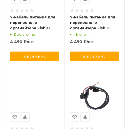
Y-кабель питания для
Y-кабель питания для
переносного
переносного
органайзера FishID
органайзера FishID
(923xsv/1223xsv и GLS10)
(8410xsv/8412xsv/8416xsv
Достаточно
Много
и GLS10)
4 490
₽
/шт
4 490
₽
/шт
В КОРЗИНУ
В КОРЗИНУ