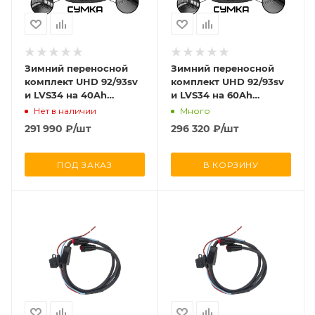
Зимний переносной
Зимний переносной
комплект UHD 92/93sv
комплект UHD 92/93sv
и LVS34 на 40Ah
и LVS34 на 60Ah
(Комплект:
(Комплект:
Нет в наличии
Много
СТАНДАРТНЫЙ)
СТАНДАРТНЫЙ)
291 990
₽
/шт
296 320
₽
/шт
ПОД ЗАКАЗ
В КОРЗИНУ