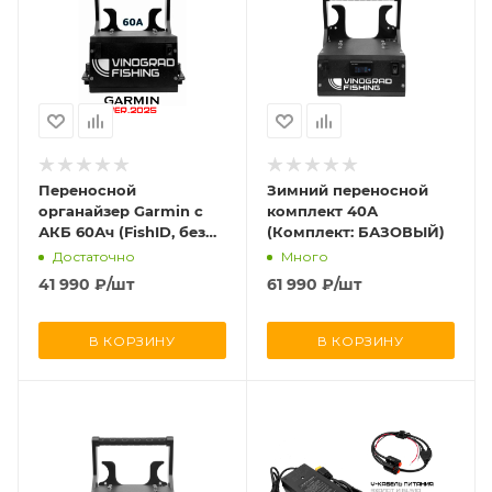
Переносной
Зимний переносной
органайзер Garmin с
комплект 40А
АКБ 60Ач (FishID, без
(Комплект: БАЗОВЫЙ)
SMART BMS)
Достаточно
Много
41 990
₽
/шт
61 990
₽
/шт
В КОРЗИНУ
В КОРЗИНУ