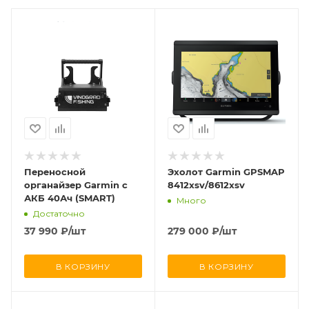
Переносной
Эхолот Garmin GPSMAP
органайзер Garmin с
8412xsv/8612xsv
АКБ 40Ач (SMART)
Много
Достаточно
37 990
₽
/шт
279 000
₽
/шт
В КОРЗИНУ
В КОРЗИНУ