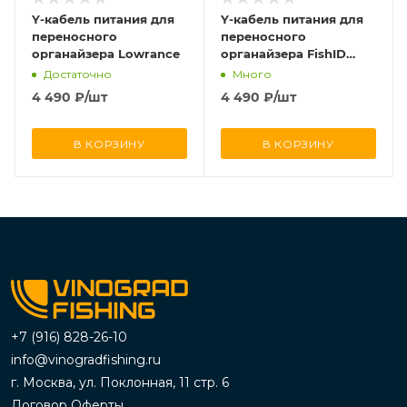
Y-кабель питания для
Y-кабель питания для
переносного
переносного
органайзера Lowrance
органайзера FishID
(ECHOMAP Ultra / UHD /
Достаточно
Много
UHD2 и GLS10)
4 490
₽
/шт
4 490
₽
/шт
В КОРЗИНУ
В КОРЗИНУ
+7 (916) 828-26-10
info@vinogradfishing.ru
г. Москва, ул. Поклонная, 11 стр. 6
Договор Оферты