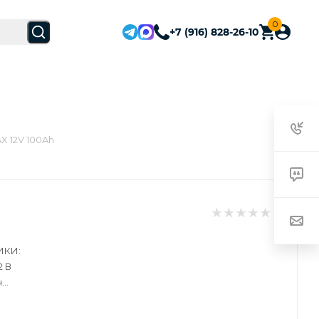
0
+7 (916) 828-26-10
X 12V 100Ah
ИКИ:
2 В
ч
330х120мм