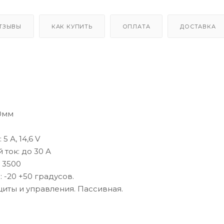
5. Долгий срок
сравнению с к
6. Отсутствие
ТЗЫВЫ
КАК КУПИТЬ
ОПЛАТА
ДОСТАВКА
7. Высокая ток
мощности.
8. Низкий сам
ДxШxВ: 270x33
Вес: 10500 г
0мм
5 А, 14,6 V
ток: до 30 А
 3500
 -20 +50 градусов.
щиты и управления. Пассивная.