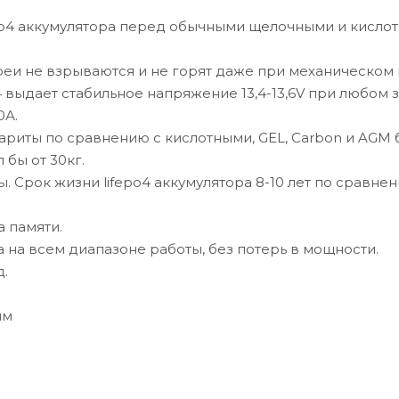
o4 аккумулятора перед обычными щелочными и кислот
тареи не взрываются и не горят даже при механическо
o4 выдает стабильное напряжение 13,4-13,6V при любом 
0А.
ариты по сравнению с кислотными, GEL, Carbon и AGM 
 бы от 30кг.
ы. Срок жизни lifepo4 аккумулятора 8-10 лет по сравн
а памяти.
а на всем диапазоне работы, без потерь в мощности.
д.
мм