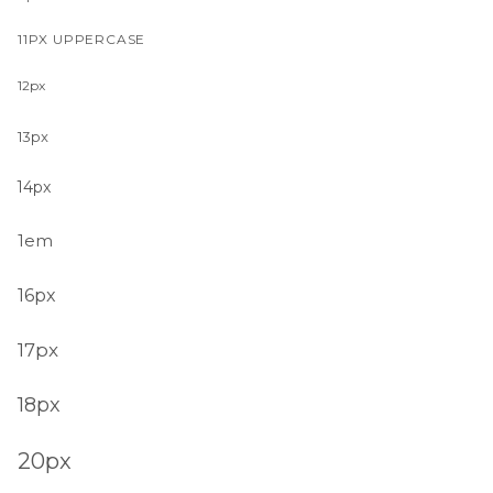
11PX UPPERCASE
12px
13px
14px
1em
16px
17px
18px
20px