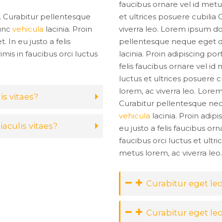
faucibus ornare vel id metu
t. Curabitur pellentesque
et ultrices posuere cubilia 
nunc
vehicula
lacinia. Proin
viverra leo. Lorem ipsum dol
. In eu justo a felis
pellentesque neque eget d
mis in faucibus orci luctus
lacinia. Proin adipiscing por
felis faucibus ornare vel id
luctus et ultrices posuere c
lorem, ac viverra leo. Lorem
is vitaes?
Curabitur pellentesque neq
vehicula
lacinia. Proin adipi
iaculis vitaes?
eu justo a felis faucibus or
faucibus orci luctus et ultr
metus lorem, ac viverra leo.
Curabitur eget leo
Curabitur eget leo