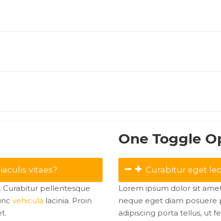
One Toggle O
iaculis vitaes?
Curabitur eget leo
t. Curabitur pellentesque
Lorem ipsum dolor sit amet,
nunc
vehicula
lacinia. Proin
neque eget diam posuere p
t.
adipiscing porta tellus, ut fe