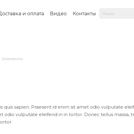
Доставка и оплата
Видео
Контакты
Элементы
is quis sapien. Praesent id enim sit amet odio vulputate eleif
t odio vulputate eleifend in in tortor. Donec tellus massa, tri
ortor.