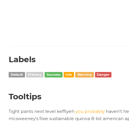
Labels
Default
Primary
Success
Info
Warning
Danger
Tooltips
Tight pants next level keffiyeh
you probably
haven't he
mcsweeney's fixie sustainable quinoa 8-bit american 