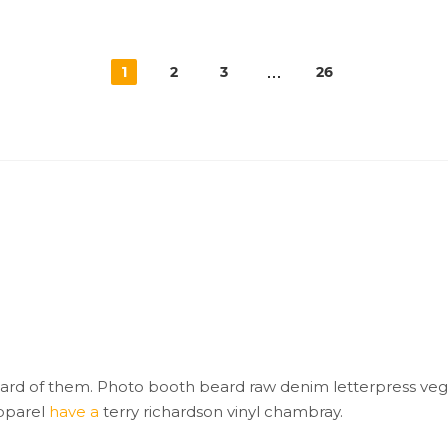
1
2
3
26
ard of them. Photo booth beard raw denim letterpress ve
apparel
have a
terry richardson vinyl chambray.