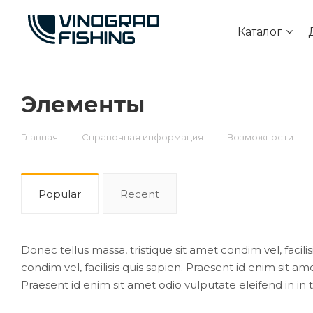
Каталог
Элементы
—
—
—
Главная
Справочная информация
Возможности
Popular
Recent
Donec tellus massa, tristique sit amet condim vel, facilis
condim vel, facilisis quis sapien. Praesent id enim sit ame
Praesent id enim sit amet odio vulputate eleifend in in t