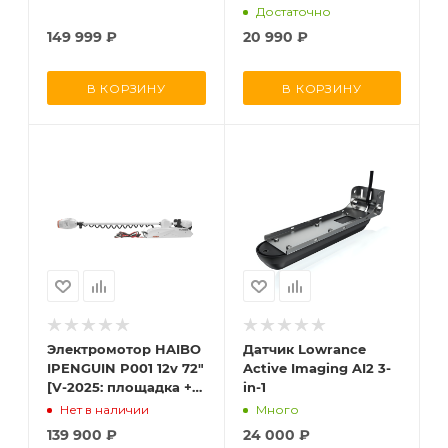
(карбон) ПРЕДЗАКАЗ
Достаточно
149 999
₽
20 990
₽
В КОРЗИНУ
В КОРЗИНУ
Электромотор HAIBO
Датчик Lowrance
IPENGUIN P001 12v 72"
Active Imaging AI2 3-
[V-2025: площадка +
in-1
педаль]
Нет в наличии
Много
139 900
₽
24 000
₽