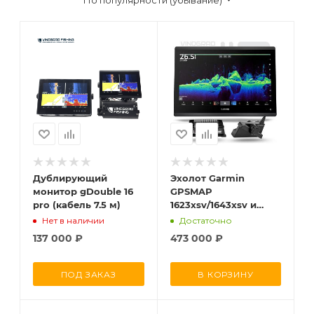
Дублирующий
Эхолот Garmin
монитор gDouble 16
GPSMAP
pro (кабель 7.5 м)
1623xsv/1643xsv и
Panoptix LVS34&GLS10
Нет в наличии
Достаточно
137 000
₽
473 000
₽
ПОД ЗАКАЗ
В КОРЗИНУ