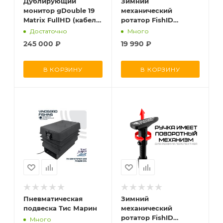
Дублирующий
Зимний
монитор gDouble 19
механический
Matrix FullHD (кабель
ротатор FishID
4.5м)
(карбон, базовая
Достаточно
Много
версия)
245 000
₽
19 990
₽
В КОРЗИНУ
В КОРЗИНУ
Пневматическая
Зимний
подвеска Тис Марин
механический
ротатор FishID
Много