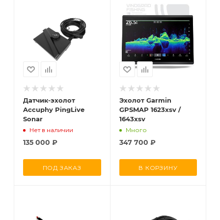
Датчик-эхолот
Эхолот Garmin
Accuphy PingLive
GPSMAP 1623xsv /
Sonar
1643xsv
Нет в наличии
Много
135 000
₽
347 700
₽
ПОД ЗАКАЗ
В КОРЗИНУ