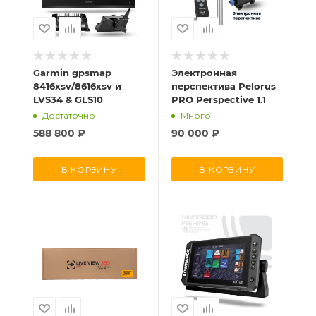
Garmin gpsmap
Электронная
8416xsv/8616xsv и
перспектива Pelorus
LVS34 & GLS10
PRO Perspective 1.1
Достаточно
Много
588 800
₽
90 000
₽
В КОРЗИНУ
В КОРЗИНУ